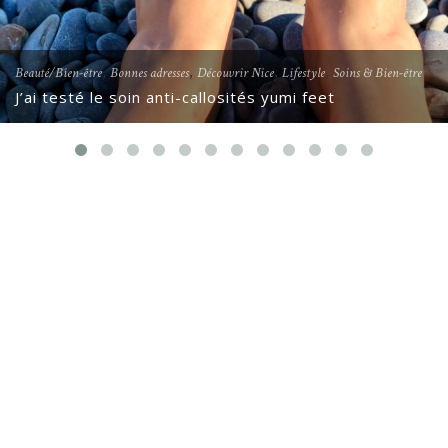
,
,
,
,
Beauté/Bien-être
Bonnes adresses
Découvrir Nice
Lifestyle
Soins & Bien-être
J’ai testé le soin anti-callosités yumi feet