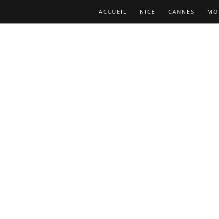
ACCUEIL
NICE
CANNES
MO